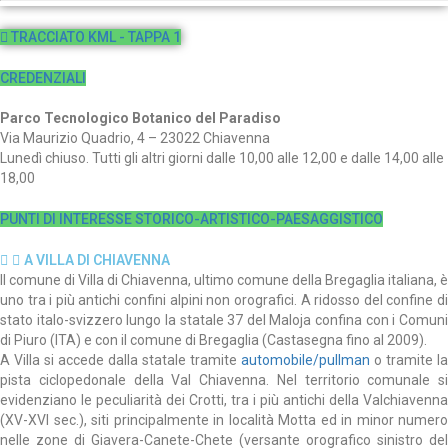
TRACCIATO KML - TAPPA 1
CREDENZIALI
Parco Tecnologico Botanico del Paradiso
Via Maurizio Quadrio, 4 – 23022 Chiavenna
Lunedì chiuso. Tutti gli altri giorni dalle 10,00 alle 12,00 e dalle 14,00 alle
18,00
PUNTI DI INTERESSE STORICO-ARTISTICO-PAESAGGISTICO
A VILLA DI CHIAVENNA
Il comune di Villa di Chiavenna, ultimo comune della Bregaglia italiana, è
uno tra i più antichi confini alpini non orografici. A ridosso del confine di
stato italo-svizzero lungo la statale 37 del Maloja confina con i Comuni
di Piuro (ITA) e con il comune di Bregaglia (Castasegna fino al 2009).
A Villa si accede dalla statale tramite
automobile/pullman
o tramite la
pista ciclopedonale della Val Chiavenna. Nel territorio comunale si
evidenziano le peculiarità dei Crotti, tra i più antichi della Valchiavenna
(XV-XVI sec.), siti principalmente in località Motta ed in minor numero
nelle zone di Giavera-Canete-Chete (versante orografico sinistro del