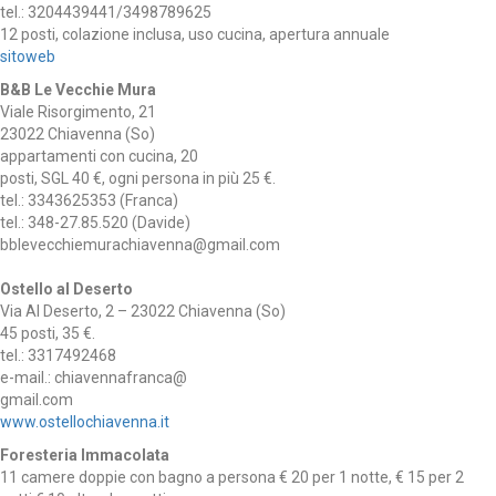
tel.: 3204439441/3498789625
12 posti, colazione inclusa, uso cucina, apertura annuale
sitoweb
B&B Le Vecchie Mura
Viale Risorgimento, 21
23022 Chiavenna (So)
appartamenti con cucina, 20
posti, SGL 40 €, ogni persona in più 25 €.
tel.: 3343625353 (Franca)
tel.: 348-27.85.520 (Davide)
bblevecchiemurachiavenna@gmail.com
Ostello al Deserto
Via Al Deserto, 2 – 23022 Chiavenna (So)
45 posti, 35 €.
tel.: 3317492468
e-mail.: chiavennafranca@
gmail.com
www.ostellochiavenna.it
Foresteria Immacolata
11 camere doppie con bagno a persona € 20 per 1 notte, € 15 per 2