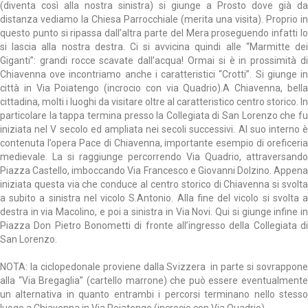
(diventa così alla nostra sinistra) si giunge a Prosto dove già da
distanza vediamo la Chiesa Parrocchiale (merita una visita). Proprio in
questo punto si ripassa dall’altra parte del Mera proseguendo infatti lo
si lascia alla nostra destra. Ci si avvicina quindi alle “Marmitte dei
Giganti”: grandi rocce scavate dall’acqua! Ormai si è in prossimità di
Chiavenna ove incontriamo anche i caratteristici “Crotti”. Si giunge in
città in Via Poiatengo (incrocio con via Quadrio).A Chiavenna, bella
cittadina, molti i luoghi da visitare oltre al caratteristico centro storico. In
particolare la tappa termina presso la Collegiata di San Lorenzo che fu
iniziata nel V secolo ed ampliata nei secoli successivi. Al suo interno è
contenuta l’opera Pace di Chiavenna, importante esempio di oreficeria
medievale. La si raggiunge percorrendo Via Quadrio, attraversando
Piazza Castello, imboccando Via Francesco e Giovanni Dolzino. Appena
iniziata questa via che conduce al centro storico di Chiavenna si svolta
a subito a sinistra nel vicolo S.Antonio. Alla fine del vicolo si svolta a
destra in via Macolino, e poi a sinistra in Via Novi. Qui si giunge infine in
Piazza Don Pietro Bonometti di fronte all’ingresso della Collegiata di
San Lorenzo.
NOTA: la ciclopedonale proviene dalla Svizzera in parte si sovrappone
alla “Via Bregaglia” (cartello marrone) che può essere eventualmente
un alternativa in quanto entrambi i percorsi terminano nello stesso