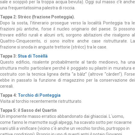
sale e scoppiò per la troppa acqua bevuta). Oggi sul masso c’è anche
una frequentatissima palestra di roccia.
Tappa 2: Strécc (frazione Ponteggia).
Dopo la sosta, l’itinerario prosegue verso la località Ponteggia tra le
frazioni più antiche, forse il nucleo originario del paese. Si possono
trovare edifici rurali e alcuni orti, sorgono abitazioni che risalgono al
Quattro-Cinquecento, ci sono inoltre anche case ristrutturate. La
frazione si snoda in anguste trettorie (strécc) tra le case.
Tappa 3:
Stua di Tonèllä
Questo edificio, risalente probabilmente al tardo medioevo, ha una
struttura molto particolare perché è poggiato su pilastri in muratura e
costruito con la tecnica lignea detta “a bàlz” (altrove “càrden”). Forse
ebbe in passato la funzione di magazzino per la conservazione dei
cereali.
Tappa 4:
Torchio di Ponteggia
Visita al torchio recentemente ristrutturato.
Tappa 5: il Sasso del Quartin
Un imponente masso erratico abbandonato dai ghiacciai. L´uomo,
come fanno le marmotte sugli alpeggi, ha scavato sotto per ricavarne
vani utili a vinificare (vicino c´è anche un vecchio torchio, purtroppo in
cattive condizioni). Proprio in uno di questi antri il notaio Giovanni