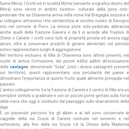
fiume Mera). I Crotti siti in località Motta (versante orografico destro del
Mera) sono serviti in ambito turistico- culturale dalla pista ciclo-
pedonale che da Chiavenna arriva nella vicina Val Bregaglia svizzera e
si collegano attraverso rete sentieristica al vecchio nucleo di Savogno
sito nel comune di Piuro. La stessa pista ciclo-pedonale abbraccia
anche quelli della frazione Giavera e da lì si accede alle frazioni di
Chete e Canete. I crotti sono tutti di proprietà privata ed ancora oggi
alcuni, oltre a conservare prodotti di genere alimentari, nel periodo
estivo rappresentano luoghi di aggregazione.
Nel territorio esclusivo di Villa di Chiavenna sono altresì presenti, nei
nuclei di antica formazione, dei piccoli edifici adibiti all’essicazione
delle
castagne
, denominate “Gràa” ,(visti i diversi castagneti presenti
sul territorio), questi rappresentano una peculiarità del paese e
dimostrano l’importanza di questo frutto quale alimento principale nel
passato.
L’antico collegamento tra la frazione di Canete e il centro di Villa era un
semplice viottolo a gradinate e con un piccolo ponte gettato sulla forra
della mera che oggi è sostituito dal passaggio sullo sbarramento della
diga.
È un piacevole percorso tra gli alberi e ai lati sono conservate le
cappelle della via Crucis di Canete costruite nel seicento e nel
settecento, alla fine della via Crucis c’è la Chiesa della Madonna