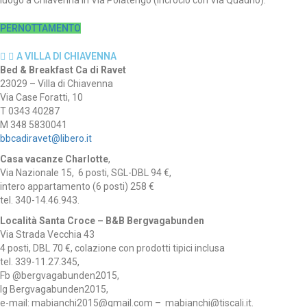
luogo a Chiavenna in Via Poiatengo (incrocio con Via Quadrio).
PERNOTTAMENTO
A VILLA DI CHIAVENNA
Bed & Breakfast Ca di Ravet
23029 – Villa di Chiavenna
Via Case Foratti, 10
T 0343 40287
M 348 5830041
bbcadiravet@libero.it
Casa vacanze
Charlotte
,
Via Nazionale 15, 6 posti, SGL-DBL 94 €,
intero appartamento (6 posti) 258 €
tel. 340-14.46.943.
Località Santa Croce – B&B Bergvagabunden
Via Strada Vecchia 43
4 posti, DBL 70 €, colazione con prodotti tipici inclusa
tel. 339-11.27.345,
Fb @bergvagabunden2015,
Ig Bergvagabunden2015,
e-mail: mabianchi2015@gmail.com – mabianchi@tiscali.it.