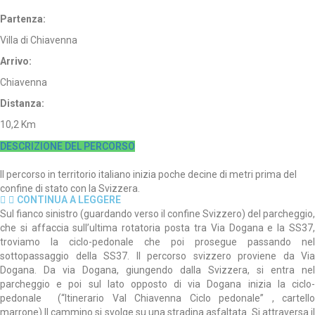
Partenza:
Villa di Chiavenna
Arrivo:
Chiavenna
Distanza:
10,2 Km
DESCRIZIONE DEL PERCORSO
Il percorso in territorio italiano inizia poche decine di metri prima del
confine di stato con la Svizzera.
CONTINUA A LEGGERE
Sul fianco sinistro (guardando verso il confine Svizzero) del parcheggio,
che si affaccia sull’ultima rotatoria posta tra Via Dogana e la SS37,
troviamo la ciclo-pedonale che poi prosegue passando nel
sottopassaggio della SS37. Il percorso svizzero proviene da Via
Dogana. Da via Dogana, giungendo dalla Svizzera, si entra nel
parcheggio e poi sul lato opposto di via Dogana inizia la ciclo-
pedonale (“Itinerario Val Chiavenna Ciclo pedonale” , cartello
marrone).Il cammino si svolge su una stradina asfaltata. Si attraversa il