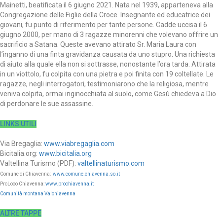
Mainetti, beatificata il 6 giugno 2021. Nata nel 1939, apparteneva alla
Congregazione delle Figlie della Croce. Insegnante ed educatrice dei
giovani, fu punto di riferimento per tante persone. Cadde uccisa il 6
giugno 2000, per mano di 3 ragazze minorenni che volevano offrire un
sacrificio a Satana. Queste avevano attirato Sr. Maria Laura con
l’inganno di una finta gravidanza causata da uno stupro. Una richiesta
di aiuto alla quale ella non si sottrasse, nonostante l’ora tarda. Attirata
in un viottolo, fu colpita con una pietra e poi finita con 19 coltellate. Le
ragazze, negli interrogatori, testimoniarono che la religiosa, mentre
veniva colpita, ormai inginocchiata al suolo, come Gesù chiedeva a Dio
di perdonare le sue assassine.
LINKS UTILI
Via Bregaglia:
www.viabregaglia.com
Bicitalia.org:
www.bicitalia.org
Valtellina Turismo (PDF):
valtellinaturismo.com
Comune di Chiavenna:
www.comune.chiavenna.so.it
ProLoco Chiavenna:
www.prochiavenna.it
Comunità montana Valchiavenna
ALTRE TAPPE