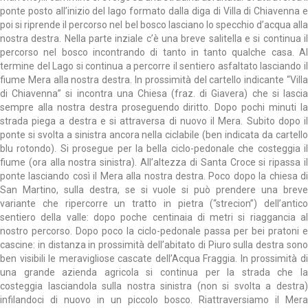
ponte posto all’inizio del lago formato dalla diga di Villa di Chiavenna e
poi si riprende il percorso nel bel bosco lasciano lo specchio d’acqua alla
nostra destra. Nella parte inziale c’è una breve salitella e si continua il
percorso nel bosco incontrando di tanto in tanto qualche casa. Al
termine del Lago si continua a percorre il sentiero asfaltato lasciando il
fiume Mera alla nostra destra. In prossimità del cartello indicante “Villa
di Chiavenna” si incontra una Chiesa (fraz. di Giavera) che si lascia
sempre alla nostra destra proseguendo diritto. Dopo pochi minuti la
strada piega a destra e si attraversa di nuovo il Mera. Subito dopo il
ponte si svolta a sinistra ancora nella ciclabile (ben indicata da cartello
blu rotondo). Si prosegue per la bella ciclo-pedonale che costeggia il
fiume (ora alla nostra sinistra). All’altezza di Santa Croce si ripassa il
ponte lasciando così il Mera alla nostra destra. Poco dopo la chiesa di
San Martino, sulla destra, se si vuole si può prendere una breve
variante che ripercorre un tratto in pietra (“strecion”) dell’antico
sentiero della valle: dopo poche centinaia di metri si riaggancia al
nostro percorso. Dopo poco la ciclo-pedonale passa per bei pratoni e
cascine: in distanza in prossimità dell’abitato di Piuro sulla destra sono
ben visibili le meravigliose cascate dell’Acqua Fraggia. In prossimità di
una grande azienda agricola si continua per la strada che la
costeggia lasciandola sulla nostra sinistra (non si svolta a destra)
infilandoci di nuovo in un piccolo bosco. Riattraversiamo il Mera