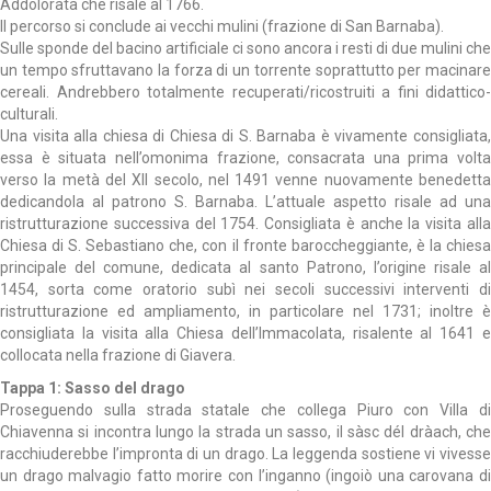
Addolorata che risale al 1766.
Il percorso si conclude ai vecchi mulini (frazione di San Barnaba).
Sulle sponde del bacino artificiale ci sono ancora i resti di due mulini che
un tempo sfruttavano la forza di un torrente soprattutto per macinare
cereali. Andrebbero totalmente recuperati/ricostruiti a fini didattico-
culturali.
Una visita alla chiesa di Chiesa di S. Barnaba è vivamente consigliata,
essa è situata nell’omonima frazione, consacrata una prima volta
verso la metà del XII secolo, nel 1491 venne nuovamente benedetta
dedicandola al patrono S. Barnaba. L’attuale aspetto risale ad una
ristrutturazione successiva del 1754. Consigliata è anche la visita alla
Chiesa di S. Sebastiano che, con il fronte baroccheggiante, è la chiesa
principale del comune, dedicata al santo Patrono, l’origine risale al
1454, sorta come oratorio subì nei secoli successivi interventi di
ristrutturazione ed ampliamento, in particolare nel 1731; inoltre è
consigliata la visita alla Chiesa dell’Immacolata, risalente al 1641 e
collocata nella frazione di Giavera.
Tappa 1: Sasso del drago
Proseguendo sulla strada statale che collega Piuro con Villa di
Chiavenna si incontra lungo la strada un sasso, il sàsc dél dràach, che
racchiuderebbe l’impronta di un drago. La leggenda sostiene vi vivesse
un drago malvagio fatto morire con l’inganno (ingoiò una carovana di