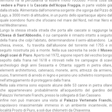
territorio ha la perculiarità di essere molto roccioso. Prima cosa da
vedere a Piuro
è la
Cascata dell’Acqua Fraggia
, in parte visibile gi
dalla strada. Alimentata dall’omonima sorgente che sgorga dal Pizzo di
Lago, a 3000 metri di altitudine, in un punto dello spartiacque alpino dal
quale scendono fiumi che sfociano nel mare del Nord, nel mar Nero e
nel Mediterraneo.
Lungo la stessa strada strada che porta alle cascate si raggiunge la
Chiesa di Sant’Abbondio
, il cui campanile è rimasto intatto a seguito
della frana che colpì l’abitato, determinandone il semi-abbandono. La
chiesa, invece, fu travolta dall’alluvione del torrente nel 1755 e in
seguito ricostruita più a monte. Nella sua sacrestia ha sede il
Museo
degli scavi di Piuro
. Aperto nel 1972, espone reperti del vecchio borg
sepolto dalla frana nel 1618 e ritrovati nelle tre campagne di scavi
archeologici degli anni Sessanta e Ottanta: oggetti in pietra ollare,
elementi architettonici, catenacci, monete, armi, attrezzi da armiere,
cuoio, frammenti di arredo in legno e persino uno scheletro ricomposto
nell’atteggiamento di proteggersi dalla frana.
Nella sala interna sono esposte alcune delle 53 canne in pietra ollare
che appartenevano probabilmente all’acquedotto del giardino del
Palazzo Vertemate Franchi, presso la collegiata di San Cassiano.
infine non può mancare una visita al
Palazzo Vertemate Franchi
capolavoro rinascimentale immerso in un ambiente incantevole, in
località Prosto di Piuro, a soli due chilometri da Chiavenna.