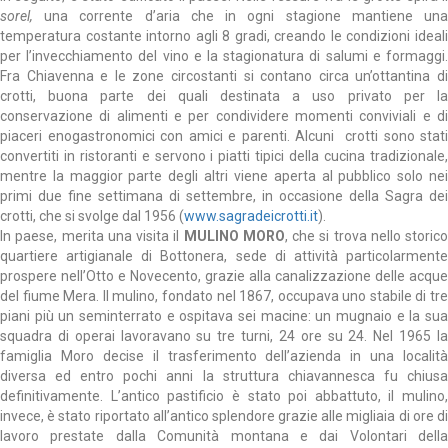
sorel,
una corrente d’aria che in ogni stagione mantiene un
temperatura costante intorno agli 8 gradi, creando le condizioni ideali
per l’invecchiamento del vino e la stagionatura di salumi e formaggi.
Fra Chiavenna e le zone circostanti si contano circa un’ottantina di
crotti, buona parte dei quali destinata a uso privato per la
conservazione di alimenti e per condividere momenti conviviali e di
piaceri enogastronomici con amici e parenti. Alcuni crotti sono stati
convertiti in ristoranti e servono i piatti tipici della cucina tradizionale,
mentre la maggior parte degli altri viene aperta al pubblico solo nei
primi due fine settimana di settembre, in occasione della Sagra dei
crotti, che si svolge dal 1956 (
www.sagradeicrotti.it
).
In paese, merita una visita il
MULINO MORO
, che si trova nello storico
quartiere artigianale di Bottonera, sede di attività particolarmente
prospere nell’Otto e Novecento, grazie alla canalizzazione delle acque
del fiume Mera. Il mulino, fondato nel 1867, occupava uno stabile di tre
piani più un seminterrato e ospitava sei macine: un mugnaio e la sua
squadra di operai lavoravano su tre turni, 24 ore su 24. Nel 1965 la
famiglia Moro decise il trasferimento dell’azienda in una località
diversa ed entro pochi anni la struttura chiavannesca fu chiusa
definitivamente. L’antico pastificio è stato poi abbattuto, il mulino,
invece, è stato riportato all’antico splendore grazie alle migliaia di ore di
lavoro prestate dalla Comunità montana e dai Volontari della