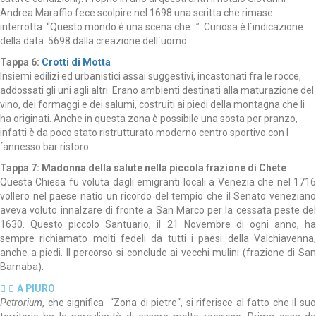
Andrea Maraffio fece scolpire nel 1698 una scritta che rimase
interrotta: “Questo mondo è una scena che…”. Curiosa è l´indicazione
della data: 5698 dalla creazione dell´uomo.
Tappa 6:
Crotti di Motta
Insiemi edilizi ed urbanistici assai suggestivi, incastonati fra le rocce,
addossati gli uni agli altri. Erano ambienti destinati alla maturazione del
vino, dei formaggi e dei salumi, costruiti ai piedi della montagna che li
ha originati. Anche in questa zona è possibile una sosta per pranzo,
infatti è da poco stato ristrutturato moderno centro sportivo con l
´annesso bar ristoro.
Tappa 7: Madonna della salute nella piccola frazione di Chete
Questa Chiesa fu voluta dagli emigranti locali a Venezia che nel 1716
vollero nel paese natio un ricordo del tempio che il Senato veneziano
aveva voluto innalzare di fronte a San Marco per la cessata peste del
1630. Questo piccolo Santuario, il 21 Novembre di ogni anno, ha
sempre richiamato molti fedeli da tutti i paesi della Valchiavenna,
anche a piedi. Il percorso si conclude ai vecchi mulini (frazione di San
Barnaba).
A PIURO
Petrorium
, che significa “Zona di pietre“, si riferisce al fatto che il suo