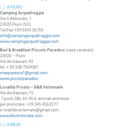
A PIURO
Camping Acquafreggia
Via S.Abbondio, 1
23020 Piuro (SO)
Tel/Fax +39 0343 36755
info@campingacquafraggia.com
www.campingacquafraggia.com
Bed & Breakfast Piccolo Paradiso
(casa vacanze)
23020 – Piuro
Via dei bassani, 43
tel: + 39 338 7924081
maxpassera1@gmail.com
www.piccoloparadiso
Località Prosto – B&B Vertemate
Vìa dei Bassani, 15
7 posti, DBL 65-95 €, animali ammessi
per prenotare: +39 345 4562277
e-mail:bbvertemate@gmail.com
www.bbvertemate.com
A MESE