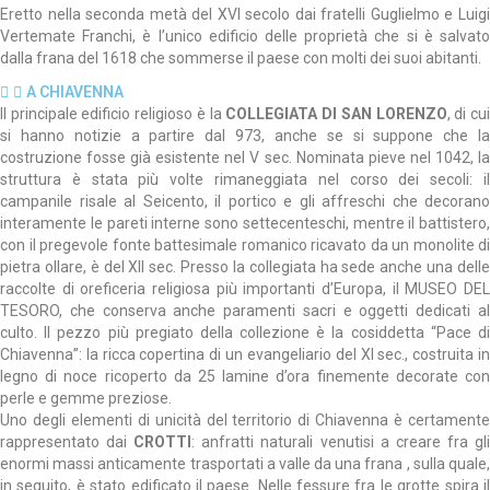
Eretto nella seconda metà del XVI secolo dai fratelli Guglielmo e Luigi
Vertemate Franchi, è l’unico edificio delle proprietà che si è salvato
dalla frana del 1618 che sommerse il paese con molti dei suoi abitanti.
A CHIAVENNA
Il principale edificio religioso è la
COLLEGIATA DI SAN LORENZO
, di cu
si hanno notizie a partire dal 973, anche se si suppone che la
costruzione fosse già esistente nel V sec. Nominata pieve nel 1042, la
struttura è stata più volte rimaneggiata nel corso dei secoli: il
campanile risale al Seicento, il portico e gli affreschi che decorano
interamente le pareti interne sono settecenteschi, mentre il battistero,
con il pregevole fonte battesimale romanico ricavato da un monolite di
pietra ollare, è del XII sec. Presso la collegiata ha sede anche una delle
raccolte di oreficeria religiosa più importanti d’Europa, il MUSEO DEL
TESORO, che conserva anche paramenti sacri e oggetti dedicati al
culto. Il pezzo più pregiato della collezione è la cosiddetta “Pace di
Chiavenna”: la ricca copertina di un evangeliario del XI sec., costruita in
legno di noce ricoperto da 25 lamine d’ora finemente decorate con
perle e gemme preziose.
Uno degli elementi di unicità del territorio di Chiavenna è certamente
rappresentato dai
CROTTI
: anfratti naturali venutisi a creare fra gl
enormi massi anticamente trasportati a valle da una frana , sulla quale,
in seguito, è stato edificato il paese. Nelle fessure fra le grotte spira il