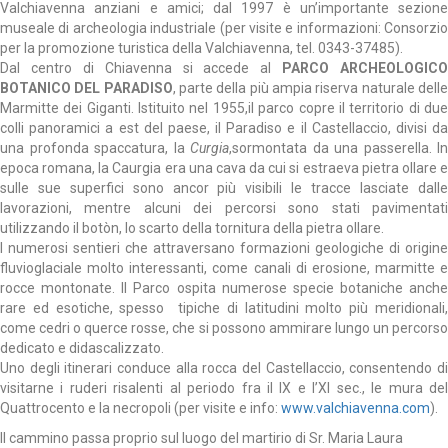
Valchiavenna anziani e amici; dal 1997 è un’importante sezione
museale di archeologia industriale (per visite e informazioni: Consorzio
per la promozione turistica della Valchiavenna, tel. 0343-37485).
Dal centro di Chiavenna si accede al
PARCO ARCHEOLOGICO
BOTANICO DEL PARADISO
, parte della più ampia riserva naturale dell
Marmitte dei Giganti. Istituito nel 1955,il parco copre il territorio di due
colli panoramici a est del paese, il Paradiso e il Castellaccio, divisi da
una profonda spaccatura, la
Curgia
,sormontata da una passerella. In
epoca romana, la Caurgia era una cava da cui si estraeva pietra ollare e
sulle sue superfici sono ancor più visibili le tracce lasciate dalle
lavorazioni, mentre alcuni dei percorsi sono stati pavimentati
utilizzando il botòn, lo scarto della tornitura della pietra ollare.
I numerosi sentieri che attraversano formazioni geologiche di origine
fluvioglaciale molto interessanti, come canali di erosione, marmitte e
rocce montonate. Il Parco ospita numerose specie botaniche anche
rare ed esotiche, spesso tipiche di latitudini molto più meridionali,
come cedri o querce rosse, che si possono ammirare lungo un percorso
dedicato e didascalizzato.
Uno degli itinerari conduce alla rocca del Castellaccio, consentendo di
visitarne i ruderi risalenti al periodo fra il IX e l’XI sec., le mura del
Quattrocento e la necropoli (per visite e info:
www.valchiavenna.com
).
Il cammino passa proprio sul luogo del martirio di Sr. Maria Laura