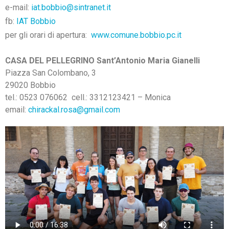
e-mail:
iat.bobbio@sintranet.it
fb:
IAT Bobbio
per gli orari di apertura:
www.comune.bobbio.pc.it
CASA DEL PELLEGRINO Sant’Antonio Maria Gianelli
Piazza San Colombano, 3
29020 Bobbio
tel.: 0523 076062 cell.: 3312123421 – Monica
email:
chirackal.rosa@gmail.com