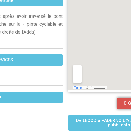
ÉRAIRE
 après avoir traversé le pont
che sur la « piste cyclable et
e droite de l’Adda)
VICES
O
G
De LECCO à PADERNO D'ADD
pubblicat