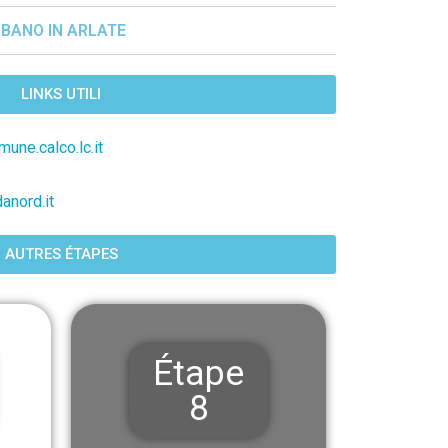
MBANO IN ARLATE
LINKS UTILI
une.calco.lc.it
anord.it
AUTRES ÉTAPES
Étape
8