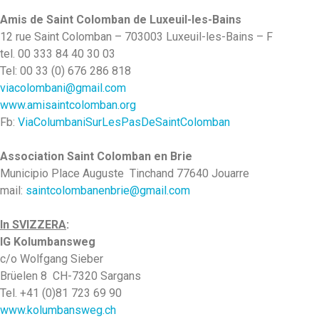
Amis de Saint Colomban de Luxeuil-les-Bains
12 rue Saint Colomban – 703003 Luxeuil-les-Bains – F
tel. 00 333 84 40 30 03
Tel: 00 33 (0) 676 286 818
viacolombani@gmail.com
www.amisaintcolomban.org
Fb:
ViaColumbaniSurLesPasDeSaintColomban
Association Saint Colomban en Brie
Municipio
Place Auguste
Tinchand
77640 Jouarre
mail:
saintcolombanenbrie@gmail.com
In SVIZZERA
:
IG Kolumbansweg
c/o Wolfgang Sieber
Brüelen 8 CH-7320 Sargans
Tel. +41 (0)81 723 69 90
www.kolumbansweg.ch