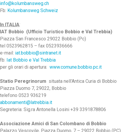
info@kolumbansweg.ch
Fb:
Kolumbansweg Schweiz
In ITALIA
:
IAT Bobbio (Ufficio Turistico Bobbio e Val Trebbia)
Piazza San Francesco 29022 Bobbio (Pc)
tel 0523962815 – fax 0523936666
e-mail:
iat.bobbio@sintranet.it
fb:
Iat Bobbio e Val Trebbia
per gli orari di apertura:
www.comune.bobbio.pc.it
Statio Peregrinorum
situata nell’Antica Curia di Bobbio
Piazza Duomo 7, 29022, Bobbio
telefono 0523 936219
abbonamenti@latrebbia.it
Segreteria: Sig.ra Antonella Losini +39 3391878806
Associazione Amici di San Colombano di Bobbio
Palazzo Vescovile, Piazza Duomo, 7 – 29022 Bobbio (PC)