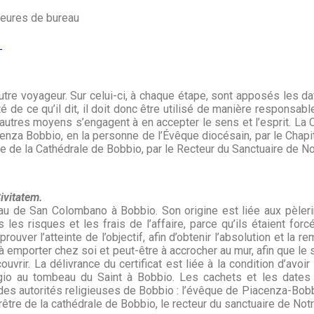
Heures de bureau
m
tre voyageur. Sur celui-ci, à chaque étape, sont apposés les dat
é de ce qu’il dit, il doit donc être utilisé de manière responsable
 d’autres moyens s’engagent à en accepter le sens et l’esprit. L
nza Bobbio, en la personne de l’Évêque diocésain, par le Chapit
être de la Cathédrale de Bobbio, par le Recteur du Sanctuaire de
ivitatem.
beau de San Colombano à Bobbio. Son origine est liée aux pèleri
 les risques et les frais de l’affaire, parce qu’ils étaient fo
uver l’atteinte de l’objectif, afin d’obtenir l’absolution et la r
 à emporter chez soi et peut-être à accrocher au mur, afin que le
ouvrir. La délivrance du certificat est liée à la condition d’avo
rgio au tombeau du Saint à Bobbio. Les cachets et les dates
des autorités religieuses de Bobbio : l’évêque de Piacenza-Bobbi
prêtre de la cathédrale de Bobbio, le recteur du sanctuaire de N