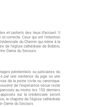
es et cachets des lieux d’accueil. Il
 et correcte. Ceux qui ont l’intention
a Crédenciale du Chemin qui mène à la
re de l’église cathédrale de Bobbio,
 Notre-Dame du Secours.
nages pénitentiels ou judiciaires du
rcés par une sentence du juge ou une
emise de la peine civile ou canonique.
 souvenir de l’expérience vécue reste
ir parcouru au moins les 150 derniers
 apposés sur la crédenciale seront
o, le chapitre de l’église cathédrale
otre-Dame du Secours.