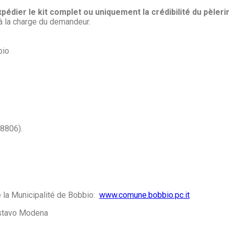
pédier le kit complet ou uniquement la crédibilité du pèlerin
t à la charge du demandeur.
bio
8806).
e la Municipalité de Bobbio:
www.comune.bobbio.pc.it
stavo Modena