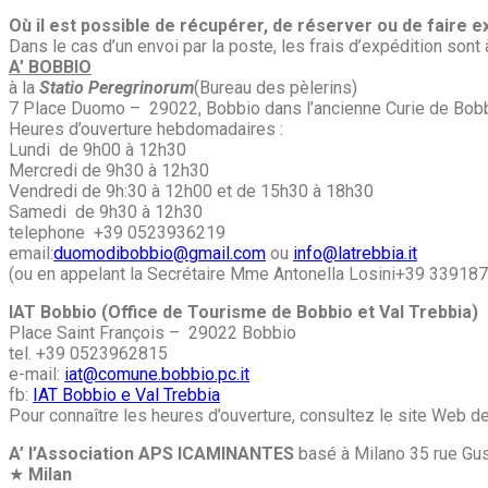
Où il est possible de récupérer, de réserver ou de faire ex
Dans le cas d’un envoi par la poste, les frais d’expédition son
A’ BOBBIO
à la
Statio Peregrinorum
(Bureau des pèlerins)
7 Place Duomo – 29022, Bobbio dans l’ancienne Curie de Bob
Heures d’ouverture hebdomadaires :
Lundi de 9h00 à 12h30
Mercredi de 9h30 à 12h30
Vendredi de 9h:30 à 12h00 et de 15h30 à 18h30
Samedi de 9h30 à 12h30
telephone +39 0523936219
email:
duomodibobbio@gmail.com
ou
info@latrebbia.it
(ou en appelant la Secrétaire Mme Antonella Losini+39 339187
IAT Bobbio (Office de Tourisme de Bobbio et Val Trebbia)
Place Saint François – 29022 Bobbio
tel. +39 0523962815
e-mail:
iat@comune.bobbio.pc.it
fb:
IAT Bobbio e Val Trebbia
Pour connaître les heures d’ouverture, consultez le site Web d
A’ l’Association APS ICAMINANTES
basé à Milano
35 rue Gu
★
Milan