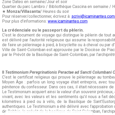
Zone Dateo en semaine/Jour et soir
Quartier du parc Lambro / Bibliothèque Cascina en semaine / 
★
Monza/Villasanta/
Heures du soir
Pour réserver/collectionner, écrivez à:
scrivi@icaminantes.co
Pour plus d’informations:
www.icaminantes.com
La crédenciale ou le passeport du pèlerin.
C’est le document de voyage qui distingue le pèlerin de tout au
est délivré par l’autorité religieuse qui assume la responsabilit
de faire un pèlerinage à pied, à bicyclette ou à cheval ou par
Ville de Saint-Colomban est approuvée par le Diocèse de Piace
par le Prévôt de la Basilique de Saint-Colomban, par l’archipr
Il
Testimonium Peregrinationis Peractae ad Sancti Columbani C
C’est le certificat religieux qui prouve le pèlerinage au tom
Moyen Âge : parfois un long voyage était entrepris, avec tous
pénitence du confesseur. Dans ces cas, il était nécessaire de pro
Le Testimonium acquiert ainsi la valeur d’un souvenir précieux,
vivant, avec les valeurs et les sentiments qu’il nous a fait déc
kilomètres à pied ou à vélo, de la Basilique de Sant’Eusto
authentiques. Le Testimonium a été délivré avec l’approbation 
de Bobbio, le prévôt de la basilique de Saint Colomban, l’archi